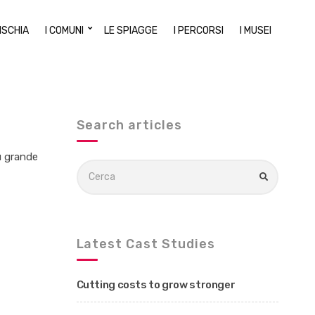
’ISCHIA
I COMUNI
LE SPIAGGE
I PERCORSI
I MUSEI
Search articles
iù grande
C
e
C
E
r
R
c
C
A
a
p
e
Latest Cast Studies
r
:
Cutting costs to grow stronger