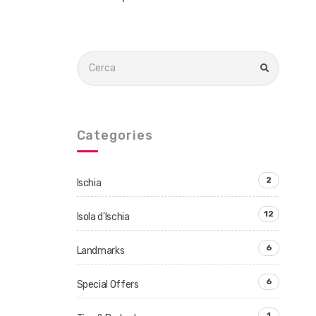
C
e
C
E
r
R
c
C
A
a
p
e
Categories
r
:
2
Ischia
12
Isola d'Ischia
6
Landmarks
6
Special Offers
1